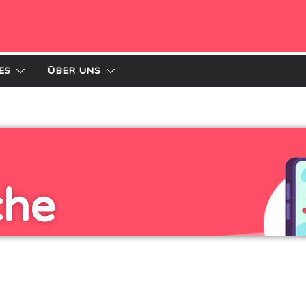
ES
ÜBER UNS
che